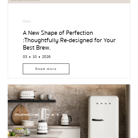
Ab
out Smeg
News
A New Shape of Perfection
:Thoughtfully Re-designed for Your
Best Brew.
03
10
2026
●
●
Read more