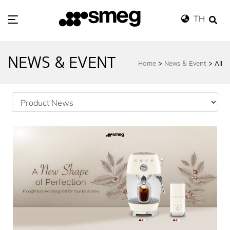
TH
NEWS & EVENT
Home
>
News & Event
>
All
Ho
me
Wh
at's in Store
Ca
talog
Ne
ws & Event
St
ore Locator
Sm
eg Exclusive