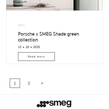
News
Porsche x SMEG Shade green
collection
12
16
2025
●
●
Read more
(current)
2
>
1